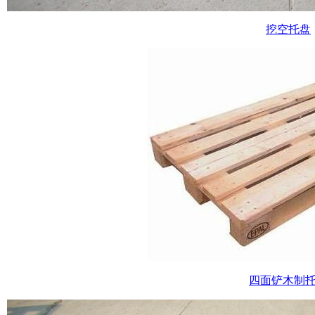
挖空托盘
四面铲木制