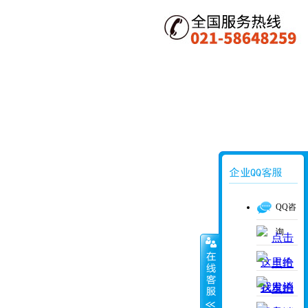
QQ咨
询